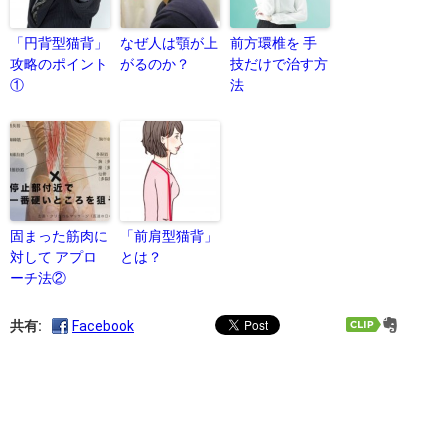
「円背型猫背」
なぜ人は顎が上
前方環椎を 手
攻略のポイント
がるのか？
技だけで治す方
①
法
固まった筋肉に
「前肩型猫背」
対して アプロ
とは？
ーチ法②
共有:
Facebook