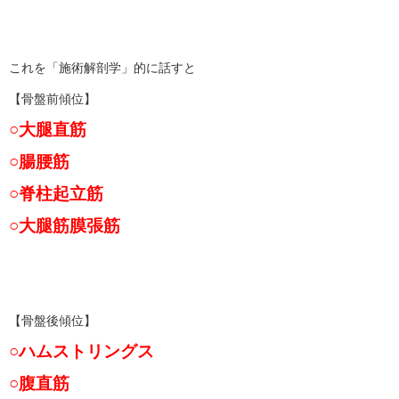
これを「施術解剖学」的に話すと
【骨盤前傾位】
○大腿直筋
○腸腰筋
○脊柱起立筋
○大腿筋膜張筋
【骨盤後傾位】
○ハムストリングス
○腹直筋