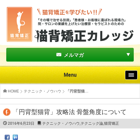
メルマガ
Menu
HOME
テクニック・ノウハウ
「円背型猫...
「円背型猫背」攻略法 骨盤角度について
2016年6月23日
テクニック・ノウハウ
,
テクニック論
,
猫背矯正